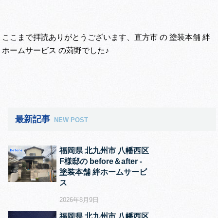
ここまで拝読ありがとうございます、直方市 の 塗装本舗 絆
ホームサービス の苅野でした♪
最新記事
NEW POST
福岡県 北九州市 八幡西区
F様邸の before＆after ‐
塗装本舗 絆ホームサービ
ス
2026年8月9日
福岡県 北九州市 八幡西区