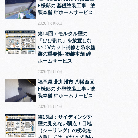
F様邸の 基礎塗装工事 ‐ 塗
装本舗 絆ホームサービス
2026年8月8日
第14回：モルタル壁の
「ひび割れ」を放置しな
い！Vカット補修と防水塗
装の重要性‐ 塗装本舗 絆
ホームサービス
2026年8月7日
福岡県 北九州市 八幡西区
F様邸の 外壁塗装工事 ‐ 塗
装本舗 絆ホームサービス
2026年8月4日
第13回：サイディング外
壁の見えない弱点！目地
（シーリング）の劣化を
放置してはいけない理由‐