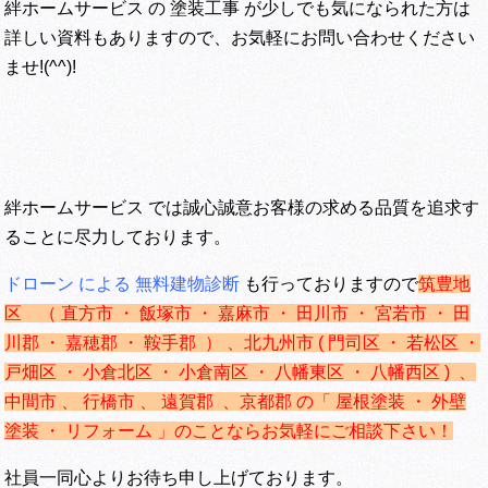
絆ホームサービス の 塗装工事 が少しでも気になられた方は
詳しい資料もありますので、お気軽にお問い合わせください
ませ!(^^)!
絆ホームサービス では誠心誠意お客様の求める品質を追求す
ることに尽力しております。
ドローン による 無料建物診断
も行っておりますので
筑豊地
区 （ 直方市 ・ 飯塚市 ・ 嘉麻市 ・ 田川市 ・ 宮若市 ・ 田
川郡 ・ 嘉穂郡 ・ 鞍手郡 ） 、
北九州市 ( 門司区 ・ 若松区 ・
戸畑区 ・ 小倉北区 ・ 小倉南区 ・ 八幡東区 ・ 八幡西区 ) 、
中間市 、 行橋市 、 遠賀郡 、京都郡 の「 屋根塗装 ・ 外壁
塗装 ・ リフォーム 」のことならお気軽にご相談下さい！
社員一同心よりお待ち申し上げております。