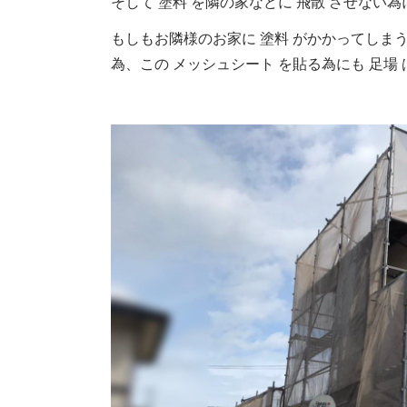
そして 塗料 を隣の家などに 飛散 させない為
もしもお隣様のお家に 塗料 がかかってしまう
為、この メッシュシート を貼る為にも 足場