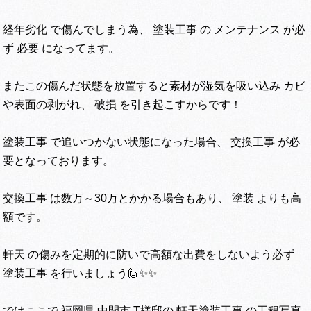
経年劣化 で傷んでしまう為、 塗装工事 の メンテナンス が必
ず 必要 になってます。
またこの傷んだ状態を放置すると素材が湿気を吸い込み カビ
や表面の剥がれ、 破損 を引き起こすからです！
塗装工事 で追いつかない状態になった場合、 交換工事 が必
要となっております。
交換工事 は数万～30万とかかる場合もあり、 塗装 よりも高
額です。
軒天 の傷みを定期的に防いで高額な出費をしないよう必ず
塗装工事 を行いましょう🙋✨✨
ではここで 福岡県 中間市 T様邸の 軒天塗装工事 の工程写真