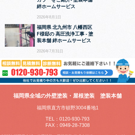
絆ホームサービス
2026年8月1日
福岡県 北九州市 八幡西区
F様邸の 高圧洗浄工事 ‐ 塗
装本舗 絆ホームサービス
2026年7月31日
福岡県全域の外壁塗装・屋根塗装 塗装本舗
福岡県直方市頓野3004番地1
TEL：
0120-930-793
FAX：0949-28-7308