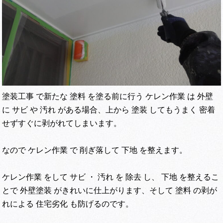
塗装工事 で新たな 塗料 を塗る前に行う ケレン作業 は 外壁
に サビ や 汚れ がある場合、上から 塗装 してもうまく 密着
せずすぐに剥がれてしまいます。
なので ケレン作業 で 削ぎ落して 下地 を整えます。
ケレン作業 をして サビ ・ 汚れ を 除去 し、 下地 を整えるこ
とで 外壁塗装 がきれいに仕上がります、そして 塗料 の剥が
れによる 住宅劣化 も防げるのです。