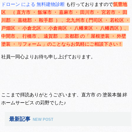
ドローン による 無料建物診断
も行っておりますので
筑豊地
区 （ 直方市 ・ 飯塚市 ・ 嘉麻市 ・ 田川市 ・ 宮若市 ・ 田
川郡 ・ 嘉穂郡 ・ 鞍手郡 ） 、
北九州市 ( 門司区 ・ 若松区 ・
戸畑区 ・ 小倉北区 ・ 小倉南区 ・ 八幡東区 ・ 八幡西区 ) 、
中間市 、 行橋市 、 遠賀郡 、京都郡 の「 屋根塗装 ・ 外壁
塗装 ・ リフォーム 」のことならお気軽にご相談下さい！
社員一同心よりお待ち申し上げております。
ここまで拝読ありがとうございます、直方市 の 塗装本舗 絆
ホームサービス の苅野でした♪
最新記事
NEW POST