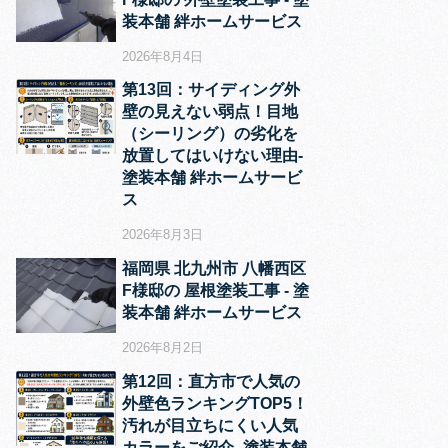
装本舗 絆ホームサービス
2026年8月4日
第13回：サイディング外
壁の見えない弱点！目地
（シーリング）の劣化を
放置してはいけない理由‐
塗装本舗 絆ホームサービ
ス
2026年8月3日
福岡県 北九州市 八幡西区
F様邸の 屋根塗装工事 ‐ 塗
装本舗 絆ホームサービス
2026年8月2日
第12回：直方市で人気の
外壁色ランキングTOP5！
汚れが目立ちにくい人気
カラーをご紹介‐ 塗装本舗