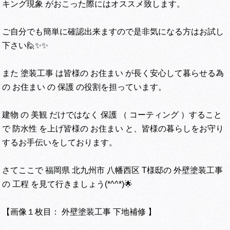
キング現象 がおこった際にはオススメ致します。
ご自分でも簡単に確認出来ますので是非気になる方はお試し
下さい🙋✨✨
また 塗装工事 は皆様の お住まい が長く安心して暮らせる為
の お住まい の 保護 の役割を担っています。
建物 の 美観 だけではなく 保護 （ コーティング ）すること
で 防水性 を上げ皆様の お住まい と、皆様の暮らしをお守り
するお手伝いをしております。
さてここで 福岡県 北九州市 八幡西区 T様邸の 外壁塗装工事
の 工程 を見て行きましょう(*^^*)🌟
【画像１枚目： 外壁塗装工事 下地補修 】