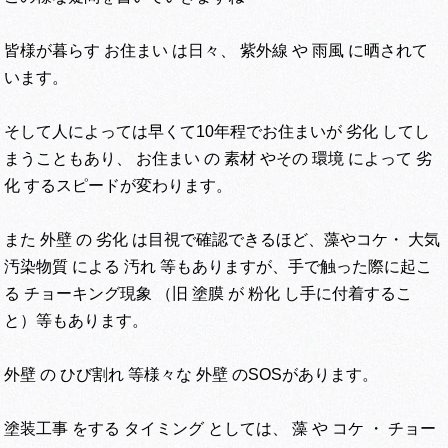
皆様が暮らす お住まい は日々、 紫外線 や 雨風 に晒されて
います。
そして人によっては早くて10年程でお住まいが 劣化 してし
まうこともあり、 お住まい の 素材 やその 環境 によって 劣
化 するスピードが変わります。
また 外壁 の 劣化 は目視で確認できるほど、藻やコケ・ 大気
汚染物質 による 汚れ 等もありますが、手で触った際に起こ
る チョーキング現象 （旧 塗膜 が 粉化 し手に付着するこ
と）等もあります。
外壁 の ひび割れ 等様々な 外壁 のSOSがあります。
塗装工事 をする タイミング としては、 藻 や コケ ・ チョー