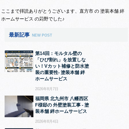
ここまで拝読ありがとうございます、直方市 の 塗装本舗 絆
ホームサービス の苅野でした♪
最新記事
NEW POST
第14回：モルタル壁の
「ひび割れ」を放置しな
い！Vカット補修と防水塗
装の重要性‐ 塗装本舗 絆
ホームサービス
2026年8月7日
福岡県 北九州市 八幡西区
F様邸の 外壁塗装工事 ‐ 塗
装本舗 絆ホームサービス
2026年8月4日