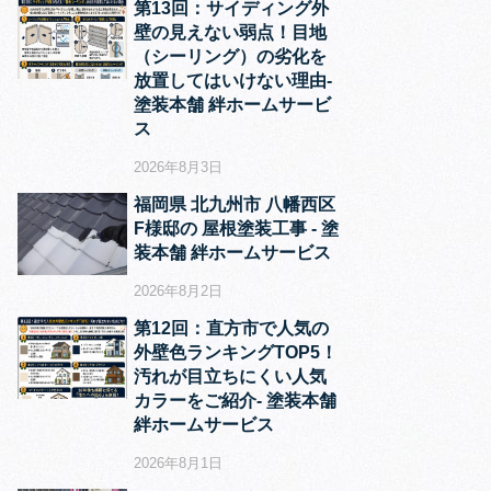
第13回：サイディング外
壁の見えない弱点！目地
（シーリング）の劣化を
放置してはいけない理由‐
塗装本舗 絆ホームサービ
ス
2026年8月3日
福岡県 北九州市 八幡西区
F様邸の 屋根塗装工事 ‐ 塗
装本舗 絆ホームサービス
2026年8月2日
第12回：直方市で人気の
外壁色ランキングTOP5！
汚れが目立ちにくい人気
カラーをご紹介‐ 塗装本舗
絆ホームサービス
2026年8月1日