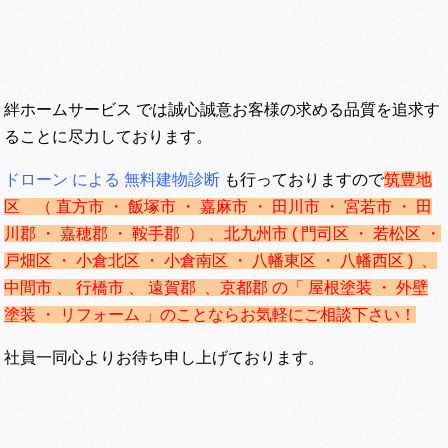
絆ホームサービス では誠心誠意お客様の求める品質を追求す
ることに尽力しております。
ドローン による 無料建物診断
も行っておりますので
筑豊地
区 （ 直方市 ・ 飯塚市 ・ 嘉麻市 ・ 田川市 ・ 宮若市 ・ 田
川郡 ・ 嘉穂郡 ・ 鞍手郡 ） 、
北九州市 ( 門司区 ・ 若松区 ・
戸畑区 ・ 小倉北区 ・ 小倉南区 ・ 八幡東区 ・ 八幡西区 ) 、
中間市 、 行橋市 、 遠賀郡 、京都郡 の「 屋根塗装 ・ 外壁
塗装 ・ リフォーム 」のことならお気軽にご相談下さい！
社員一同心よりお待ち申し上げております。