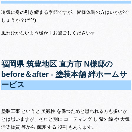
冷気に身の引き締まる季節ですが、皆様体調の方はいかがで
しょうか？(*^^*)
風邪ひかないよう暖かくお過ごしください✨
福岡県 筑豊地区 直方市 N様邸の
before＆after ‐ 塗装本舗 絆ホームサ
ービス
塗装工事 というと 美観性 を保つためと思われる方も多いか
とは思いますが、それと別に コーティング し 紫外線 や 大気
汚染物質 等から 保護 する 役割 もあります。