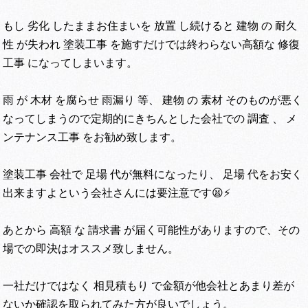
もし 劣化 したままお住まいを 放置 し続けると 建物 の 耐久
性 が失われ 塗装工事 を施すだけでは終わらない高額な 修復
工事 になってしまいます。
雨 が 木材 を腐らせ 雨漏り 等、 建物 の 素材 そのものが悪く
なってしまうので定期的にきちんとした会社での 調査 、 メ
ンテナンス工事 をお勧め致します。
塗装工事 会社で 足場 代が無料になったり、 足場 代をお安く
出来ますよという会社さんには要注意です😫⚡
あとから 高額 な 請求書 が届く可能性がありますので、その
場での即決はオススメ致しません。
一社だけではなく 相見積もり で金額が他会社とあまり差が
ないか確認を取られてみた方が良いでしょう。