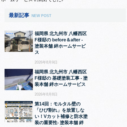
最新記事
NEW POST
福岡県 北九州市 八幡西区
F様邸の before＆after ‐
塗装本舗 絆ホームサービ
ス
2026年8月9日
福岡県 北九州市 八幡西区
F様邸の 基礎塗装工事 ‐ 塗
装本舗 絆ホームサービス
2026年8月8日
第14回：モルタル壁の
「ひび割れ」を放置しな
い！Vカット補修と防水塗
装の重要性‐ 塗装本舗 絆