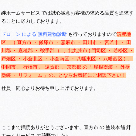
絆ホームサービス では誠心誠意お客様の求める品質を追求す
ることに尽力しております。
ドローン による 無料建物診断
も行っておりますので
筑豊地
区 （ 直方市 ・ 飯塚市 ・ 嘉麻市 ・ 田川市 ・ 宮若市 ・ 田
川郡 ・ 嘉穂郡 ・ 鞍手郡 ） 、
北九州市 ( 門司区 ・ 若松区 ・
戸畑区 ・ 小倉北区 ・ 小倉南区 ・ 八幡東区 ・ 八幡西区 ) 、
中間市 、 行橋市 、 遠賀郡 、京都郡 の「 屋根塗装 ・ 外壁
塗装 ・ リフォーム 」のことならお気軽にご相談下さい！
社員一同心よりお待ち申し上げております。
ここまで拝読ありがとうございます、直方市 の 塗装本舗 絆
ホームサービス の苅野でした♪