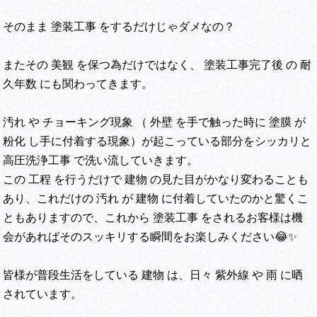
そのまま 塗装工事 をするだけじゃダメなの？
またその 美観 を保つ為だけではなく、 塗装工事完了後 の 耐
久年数 にも関わってきます。
汚れ や チョーキング現象 （ 外壁 を手で触った時に 塗膜 が
粉化 し手に付着する現象）が起こっている部分をシッカリと
高圧洗浄工事 で洗い流していきます。
この 工程 を行うだけで 建物 の見た目がかなり変わることも
あり、これだけの 汚れ が 建物 に付着していたのかと驚くこ
ともありますので、これから 塗装工事 をされるお客様は機
会があればそのスッキリする瞬間をお楽しみください😂✨
皆様が普段生活をしている 建物 は、日々 紫外線 や 雨 に晒
されています。