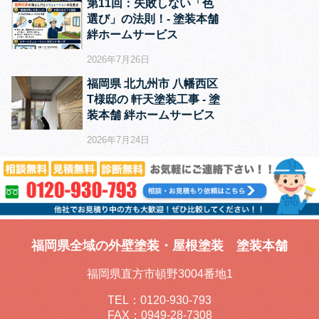
第11回：失敗しない「色
選び」の法則！‐ 塗装本舗
絆ホームサービス
2026年7月26日
福岡県 北九州市 八幡西区
T様邸の 軒天塗装工事 ‐ 塗
装本舗 絆ホームサービス
2026年7月24日
福岡県全域の外壁塗装・屋根塗装 塗装本舗
福岡県直方市頓野3004番地1
TEL：
0120-930-793
FAX：0949-28-7308