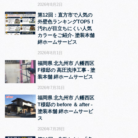
2026年8月2日
第12回：直方市で人気の
外壁色ランキングTOP5！
汚れが目立ちにくい人気
カラーをご紹介‐ 塗装本舗
絆ホームサービス
2026年8月1日
福岡県 北九州市 八幡西区
F様邸の 高圧洗浄工事 ‐ 塗
装本舗 絆ホームサービス
2026年7月31日
福岡県 北九州市 八幡西区
T様邸の before ＆ after ‐
塗装本舗 絆ホームサービ
ス
2026年7月28日