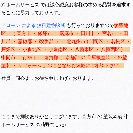
絆ホームサービス では誠心誠意お客様の求める品質を追求す
ることに尽力しております。
ドローン による 無料建物診断
も行っておりますので
筑豊地
区 （ 直方市 ・ 飯塚市 ・ 嘉麻市 ・ 田川市 ・ 宮若市 ・ 田
川郡 ・ 嘉穂郡 ・ 鞍手郡 ） 、
北九州市 ( 門司区 ・ 若松区 ・
戸畑区 ・ 小倉北区 ・ 小倉南区 ・ 八幡東区 ・ 八幡西区 ) 、
中間市 、 行橋市 、 遠賀郡 、京都郡 の「 屋根塗装 ・ 外壁
塗装 ・ リフォーム 」のことならお気軽にご相談下さい！
社員一同心よりお待ち申し上げております。
ここまで拝読ありがとうございます、直方市 の 塗装本舗 絆
ホームサービス の苅野でした♪