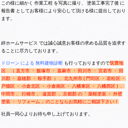
この様に細かく 作業工程 を写真に撮り、 塗装工事完了後 に
報告書 としてお客様により安心して頂ける様に提出しており
ます。
絆ホームサービス では誠心誠意お客様の求める品質を追求す
ることに尽力しております。
ドローン による 無料建物診断
も行っておりますので
筑豊地
区 （ 直方市 ・ 飯塚市 ・ 嘉麻市 ・ 田川市 ・ 宮若市 ・ 田
川郡 ・ 嘉穂郡 ・ 鞍手郡 ） 、
北九州市 ( 門司区 ・ 若松区 ・
戸畑区 ・ 小倉北区 ・ 小倉南区 ・ 八幡東区 ・ 八幡西区 ) 、
中間市 、 行橋市 、 遠賀郡 、京都郡 の「 屋根塗装 ・ 外壁
塗装 ・ リフォーム 」のことならお気軽にご相談下さい！
社員一同心よりお待ち申し上げております。