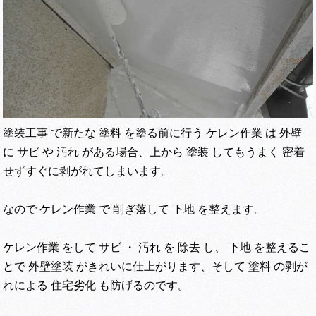
塗装工事 で新たな 塗料 を塗る前に行う ケレン作業 は 外壁
に サビ や 汚れ がある場合、上から 塗装 してもうまく 密着
せずすぐに剥がれてしまいます。
なので ケレン作業 で 削ぎ落して 下地 を整えます。
ケレン作業 をして サビ ・ 汚れ を 除去 し、 下地 を整えるこ
とで 外壁塗装 がきれいに仕上がります、そして 塗料 の剥が
れによる 住宅劣化 も防げるのです。