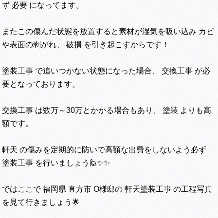
ず 必要 になってます。
またこの傷んだ状態を放置すると素材が湿気を吸い込み カビ
や表面の剥がれ、 破損 を引き起こすからです！
塗装工事 で追いつかない状態になった場合、 交換工事 が必
要となっております。
交換工事 は数万～30万とかかる場合もあり、 塗装 よりも高
額です。
軒天 の傷みを定期的に防いで高額な出費をしないよう必ず
塗装工事 を行いましょう🙋✨✨
ではここで 福岡県 直方市 O様邸の 軒天塗装工事 の工程写真
を見て行きましょう🌟