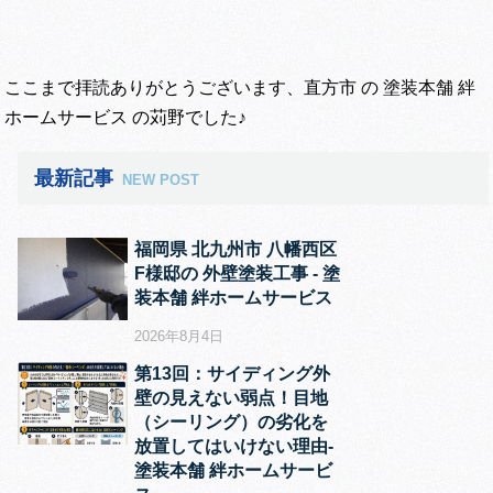
ここまで拝読ありがとうございます、直方市 の 塗装本舗 絆
ホームサービス の苅野でした♪
最新記事
NEW POST
福岡県 北九州市 八幡西区
F様邸の 外壁塗装工事 ‐ 塗
装本舗 絆ホームサービス
2026年8月4日
第13回：サイディング外
壁の見えない弱点！目地
（シーリング）の劣化を
放置してはいけない理由‐
塗装本舗 絆ホームサービ