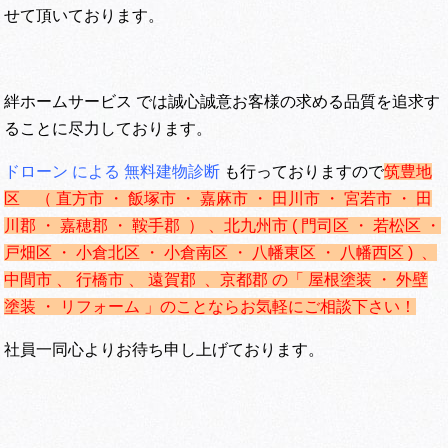
せて頂いております。
絆ホームサービス では誠心誠意お客様の求める品質を追求す
ることに尽力しております。
ドローン による 無料建物診断
も行っておりますので
筑豊地
区 （ 直方市 ・ 飯塚市 ・ 嘉麻市 ・ 田川市 ・ 宮若市 ・ 田
川郡 ・ 嘉穂郡 ・ 鞍手郡 ） 、
北九州市 ( 門司区 ・ 若松区 ・
戸畑区 ・ 小倉北区 ・ 小倉南区 ・ 八幡東区 ・ 八幡西区 ) 、
中間市 、 行橋市 、 遠賀郡 、京都郡 の「 屋根塗装 ・ 外壁
塗装 ・ リフォーム 」のことならお気軽にご相談下さい！
社員一同心よりお待ち申し上げております。