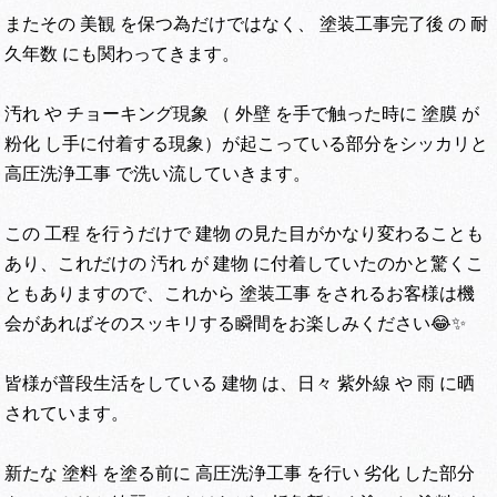
またその 美観 を保つ為だけではなく、 塗装工事完了後 の 耐
久年数 にも関わってきます。
汚れ や チョーキング現象 （ 外壁 を手で触った時に 塗膜 が
粉化 し手に付着する現象）が起こっている部分をシッカリと
高圧洗浄工事 で洗い流していきます。
この 工程 を行うだけで 建物 の見た目がかなり変わることも
あり、これだけの 汚れ が 建物 に付着していたのかと驚くこ
ともありますので、これから 塗装工事 をされるお客様は機
会があればそのスッキリする瞬間をお楽しみください😂✨
皆様が普段生活をしている 建物 は、日々 紫外線 や 雨 に晒
されています。
新たな 塗料 を塗る前に 高圧洗浄工事 を行い 劣化 した部分