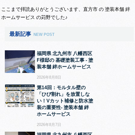
ここまで拝読ありがとうございます、直方市 の 塗装本舗 絆
ホームサービス の苅野でした♪
最新記事
NEW POST
福岡県 北九州市 八幡西区
F様邸の 基礎塗装工事 ‐ 塗
装本舗 絆ホームサービス
2026年8月8日
第14回：モルタル壁の
「ひび割れ」を放置しな
い！Vカット補修と防水塗
装の重要性‐ 塗装本舗 絆
ホームサービス
2026年8月7日
福岡県 北九州市 八幡西区