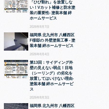
「ひび割れ」を放置しな
い！Vカット補修と防水塗
装の重要性‐ 塗装本舗 絆
ホームサービス
2026年8月7日
福岡県 北九州市 八幡西区
F様邸の 外壁塗装工事 ‐ 塗
装本舗 絆ホームサービス
2026年8月4日
第13回：サイディング外
壁の見えない弱点！目地
（シーリング）の劣化を
放置してはいけない理由‐
塗装本舗 絆ホームサービ
ス
2026年8月3日
福岡県 北九州市 八幡西区