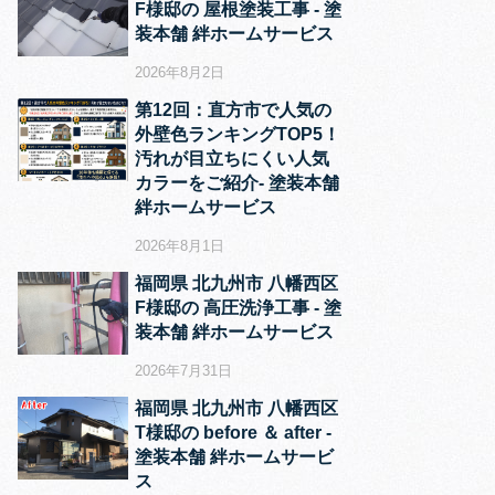
F様邸の 屋根塗装工事 ‐ 塗
装本舗 絆ホームサービス
2026年8月2日
第12回：直方市で人気の
外壁色ランキングTOP5！
汚れが目立ちにくい人気
カラーをご紹介‐ 塗装本舗
絆ホームサービス
2026年8月1日
福岡県 北九州市 八幡西区
F様邸の 高圧洗浄工事 ‐ 塗
装本舗 絆ホームサービス
2026年7月31日
福岡県 北九州市 八幡西区
T様邸の before ＆ after ‐
塗装本舗 絆ホームサービ
ス