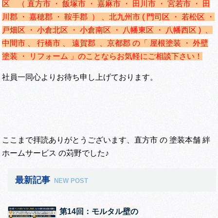
区 （ 直方市 ・ 飯塚市 ・ 嘉麻市 ・ 田川市 ・ 宮若市 ・ 田
川郡 ・ 嘉穂郡 ・ 鞍手郡 ） 、
北九州市 ( 門司区 ・ 若松区 ・
戸畑区 ・ 小倉北区 ・ 小倉南区 ・ 八幡東区 ・ 八幡西区 ) 、
中間市 、 行橋市 、 遠賀郡 、京都郡 の「 屋根塗装 ・ 外壁
塗装 ・ リフォーム 」のことならお気軽にご相談下さい！
社員一同心よりお待ち申し上げております。
ここまで拝読ありがとうございます、直方市 の 塗装本舗 絆
ホームサービス の苅野でした♪
最新記事
NEW POST
第14回：モルタル壁の