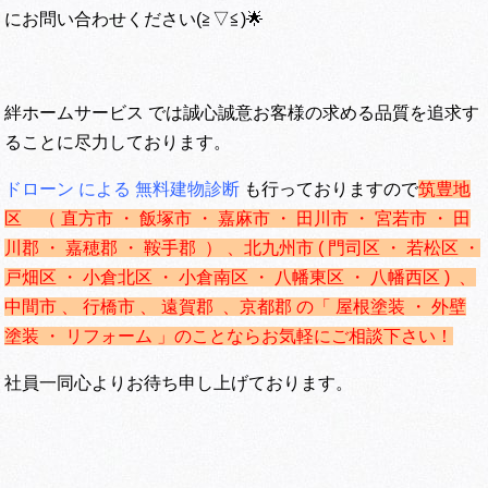
にお問い合わせください(≧▽≦)🌟
絆ホームサービス では誠心誠意お客様の求める品質を追求す
ることに尽力しております。
ドローン による 無料建物診断
も行っておりますので
筑豊地
区 （ 直方市 ・ 飯塚市 ・ 嘉麻市 ・ 田川市 ・ 宮若市 ・ 田
川郡 ・ 嘉穂郡 ・ 鞍手郡 ） 、
北九州市 ( 門司区 ・ 若松区 ・
戸畑区 ・ 小倉北区 ・ 小倉南区 ・ 八幡東区 ・ 八幡西区 ) 、
中間市 、 行橋市 、 遠賀郡 、京都郡 の「 屋根塗装 ・ 外壁
塗装 ・ リフォーム 」のことならお気軽にご相談下さい！
社員一同心よりお待ち申し上げております。