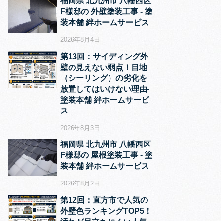
福岡県 北九州市 八幡西区
F様邸の 外壁塗装工事 ‐ 塗
装本舗 絆ホームサービス
2026年8月4日
第13回：サイディング外
壁の見えない弱点！目地
（シーリング）の劣化を
放置してはいけない理由‐
塗装本舗 絆ホームサービ
ス
2026年8月3日
福岡県 北九州市 八幡西区
F様邸の 屋根塗装工事 ‐ 塗
装本舗 絆ホームサービス
2026年8月2日
第12回：直方市で人気の
外壁色ランキングTOP5！