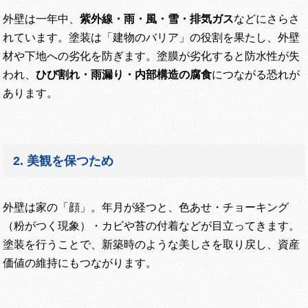
外壁は一年中、
紫外線・雨・風・雪・排気ガス
などにさらさ
れています。塗装は「建物のバリア」の役割を果たし、外壁
材や下地への劣化を防ぎます。塗膜が劣化すると防水性が失
われ、
ひび割れ・雨漏り・内部構造の腐食
につながる恐れが
あります。
2. 美観を保つため
外壁は家の「顔」。年月が経つと、色あせ・チョーキング
（粉がつく現象）・カビや苔の付着などが目立ってきます。
塗装を行うことで、新築時のような美しさを取り戻し、資産
価値の維持にもつながります。