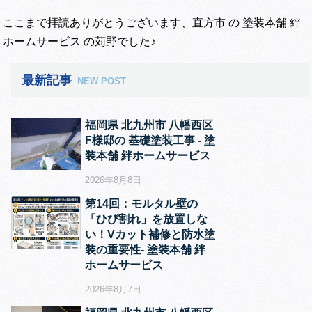
ここまで拝読ありがとうございます、直方市 の 塗装本舗 絆
ホームサービス の苅野でした♪
最新記事
NEW POST
福岡県 北九州市 八幡西区
F様邸の 基礎塗装工事 ‐ 塗
装本舗 絆ホームサービス
2026年8月8日
第14回：モルタル壁の
「ひび割れ」を放置しな
い！Vカット補修と防水塗
装の重要性‐ 塗装本舗 絆
ホームサービス
2026年8月7日