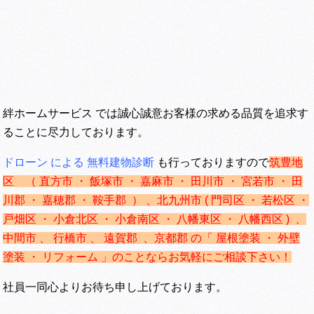
絆ホームサービス では誠心誠意お客様の求める品質を追求す
ることに尽力しております。
ドローン による 無料建物診断
も行っておりますので
筑豊地
区 （ 直方市 ・ 飯塚市 ・ 嘉麻市 ・ 田川市 ・ 宮若市 ・ 田
川郡 ・ 嘉穂郡 ・ 鞍手郡 ） 、
北九州市 ( 門司区 ・ 若松区 ・
戸畑区 ・ 小倉北区 ・ 小倉南区 ・ 八幡東区 ・ 八幡西区 ) 、
中間市 、 行橋市 、 遠賀郡 、京都郡 の「 屋根塗装 ・ 外壁
塗装 ・ リフォーム 」のことならお気軽にご相談下さい！
社員一同心よりお待ち申し上げております。