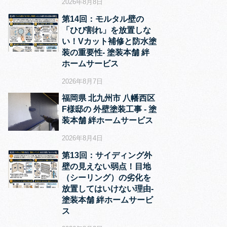
2026年8月8日
第14回：モルタル壁の
「ひび割れ」を放置しな
い！Vカット補修と防水塗
装の重要性‐ 塗装本舗 絆
ホームサービス
2026年8月7日
福岡県 北九州市 八幡西区
F様邸の 外壁塗装工事 ‐ 塗
装本舗 絆ホームサービス
2026年8月4日
第13回：サイディング外
壁の見えない弱点！目地
（シーリング）の劣化を
放置してはいけない理由‐
塗装本舗 絆ホームサービ
ス