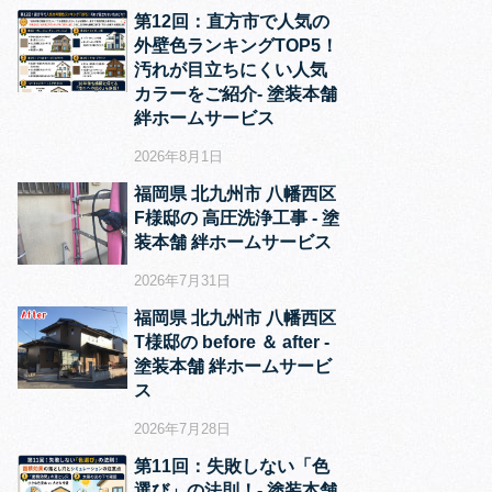
第12回：直方市で人気の
外壁色ランキングTOP5！
汚れが目立ちにくい人気
カラーをご紹介‐ 塗装本舗
絆ホームサービス
2026年8月1日
福岡県 北九州市 八幡西区
F様邸の 高圧洗浄工事 ‐ 塗
装本舗 絆ホームサービス
2026年7月31日
福岡県 北九州市 八幡西区
T様邸の before ＆ after ‐
塗装本舗 絆ホームサービ
ス
2026年7月28日
第11回：失敗しない「色
選び」の法則！‐ 塗装本舗