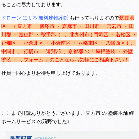
ることに尽力しております。
ドローン による 無料建物診断
も行っておりますので
筑豊地
区 （ 直方市 ・ 飯塚市 ・ 嘉麻市 ・ 田川市 ・ 宮若市 ・ 田
川郡 ・ 嘉穂郡 ・ 鞍手郡 ） 、
北九州市 ( 門司区 ・ 若松区 ・
戸畑区 ・ 小倉北区 ・ 小倉南区 ・ 八幡東区 ・ 八幡西区 ) 、
中間市 、 行橋市 、 遠賀郡 、京都郡 の「 屋根塗装 ・ 外壁
塗装 ・ リフォーム 」のことならお気軽にご相談下さい！
社員一同心よりお待ち申し上げております。
ここまで拝読ありがとうございます、直方市 の 塗装本舗 絆
ホームサービス の苅野でした♪
最新記事