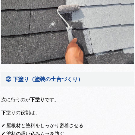
② 下塗り（塗装の土台づくり）
次に行うのが
下塗り
です。
下塗りの役割は、
✔ 屋根材と塗料をしっかり密着させる
✔ 塗料の吸い込みムラを防ぐ