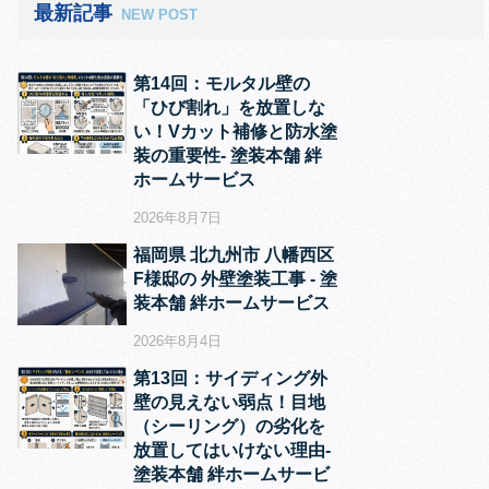
最新記事
NEW POST
第14回：モルタル壁の
「ひび割れ」を放置しな
い！Vカット補修と防水塗
装の重要性‐ 塗装本舗 絆
ホームサービス
2026年8月7日
福岡県 北九州市 八幡西区
F様邸の 外壁塗装工事 ‐ 塗
装本舗 絆ホームサービス
2026年8月4日
第13回：サイディング外
壁の見えない弱点！目地
（シーリング）の劣化を
放置してはいけない理由‐
塗装本舗 絆ホームサービ