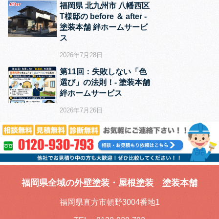
福岡県 北九州市 八幡西区
T様邸の before ＆ after ‐
塗装本舗 絆ホームサービ
ス
2026年7月28日
第11回：失敗しない「色
選び」の法則！‐ 塗装本舗
絆ホームサービス
2026年7月26日
福岡県全域の外壁塗装・屋根塗装 塗装本舗
福岡県直方市頓野3004番地1