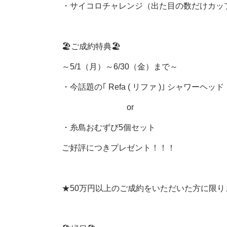
・サイコロチャレンジ（出た目の数だけカップ
🏖ご成約特典🏖
～5/1（月）～6/30（金）まで～
・今話題の｢ Refa ( リファ )｣ シャワーヘッド
or
・糸島おむずび5個セット
ご好評につきプレゼント！！！
★50万円以上のご成約をいただいた方に限り