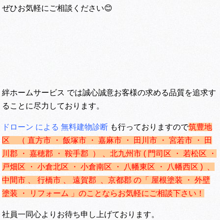
ぜひお気軽にご相談ください😊
絆ホームサービス では誠心誠意お客様の求める品質を追求す
ることに尽力しております。
ドローン による 無料建物診断
も行っておりますので
筑豊地
区 （ 直方市 ・ 飯塚市 ・ 嘉麻市 ・ 田川市 ・ 宮若市 ・ 田
川郡 ・ 嘉穂郡 ・ 鞍手郡 ） 、
北九州市 ( 門司区 ・ 若松区 ・
戸畑区 ・ 小倉北区 ・ 小倉南区 ・ 八幡東区 ・ 八幡西区 ) 、
中間市 、 行橋市 、 遠賀郡 、京都郡 の「 屋根塗装 ・ 外壁
塗装 ・ リフォーム 」のことならお気軽にご相談下さい！
社員一同心よりお待ち申し上げております。