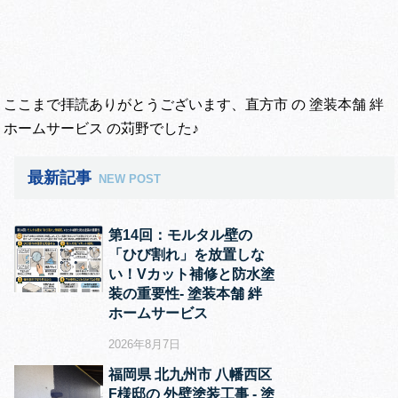
ここまで拝読ありがとうございます、直方市 の 塗装本舗 絆
ホームサービス の苅野でした♪
最新記事
NEW POST
第14回：モルタル壁の
「ひび割れ」を放置しな
い！Vカット補修と防水塗
装の重要性‐ 塗装本舗 絆
ホームサービス
2026年8月7日
福岡県 北九州市 八幡西区
F様邸の 外壁塗装工事 ‐ 塗