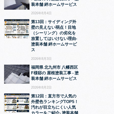
装本舗 絆ホームサービス
2026年8月4日
第13回：サイディング外
壁の見えない弱点！目地
（シーリング）の劣化を
放置してはいけない理由‐
塗装本舗 絆ホームサービ
ス
2026年8月3日
福岡県 北九州市 八幡西区
F様邸の 屋根塗装工事 ‐ 塗
装本舗 絆ホームサービス
2026年8月2日
第12回：直方市で人気の
外壁色ランキングTOP5！
汚れが目立ちにくい人気
カラーをご紹介‐ 塗装本舗